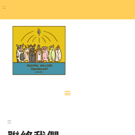
:::
:::