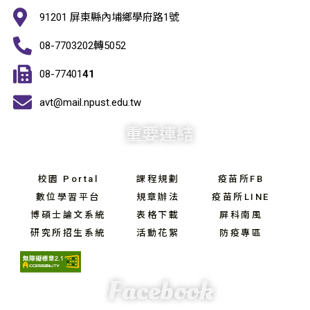
91201 屏東縣內埔鄉學府路1號
08-7703202轉5052
08-77401
41
avt@mail.npust.edu.tw
重要連結
校園 Portal
課程規劃
疫苗所FB
數位學習平台
規章辦法
疫苗所LINE
博碩士論文系統
表格下載
屏科南風
研究所招生系統
活動花絮
防疫專區
Facebook