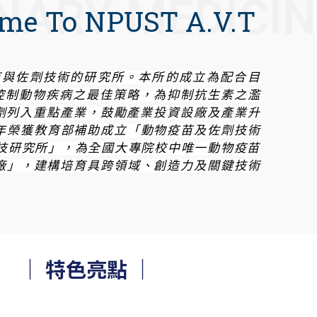
NARY MEDICIN
me To NPUST A.V.T
苗與佐劑技術的研究所
。
本所的成立為配合目
控制動物疾病之最佳策略
，
為抑制抗生素之濫
劑列入重點產業
，
鼓勵產業投資設廠及產業升
年榮獲教育部補助成立
「
動物疫苗及佐劑技術
技研究所
」，
為全國大專院校中唯一動物疫苗
廠
」，
建構培育具跨領域
、
創造力及關鍵技術
｜ 特色亮點 ｜