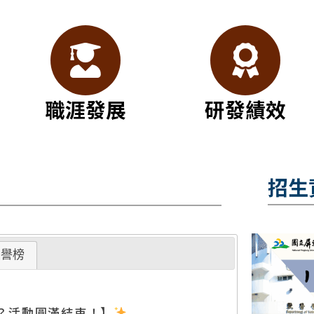
職涯發展
研發績效
招生
譽榜
苗？活動圓滿結束！】