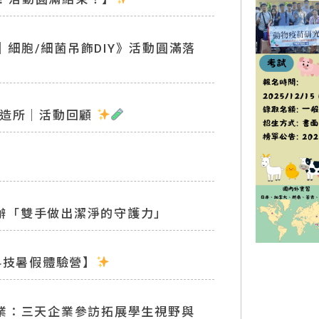
｜細胞/細菌吊飾DIY》活動圓滿落
苗製造所｜活動回顧
苗所舉辦「雙手做出潔淨的守護力」
科技暑假體驗營】
產業：三天企業參訪拓展學生視野與