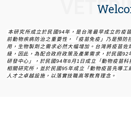
VETERI
Welco
本研究所成立於民國
94
年
，
是台灣最早成立的疫
前動物疾病防治之重要性
，「
疫苗免疫
」
乃是預防
用
，
生物製劑之需求必然大幅增加
。
台灣將疫苗佐
級
，
因此
，
為配合政府政策及產業需求
，
於民國
92
研發中心
」，
於民國
94
年
8
月
1
日成立
「
動物疫苗科
相關研究所
，
並於民國
95
年成立
「
動物疫苗先導工
人才之卓越設施
，
以落實技職高等教育理念
。